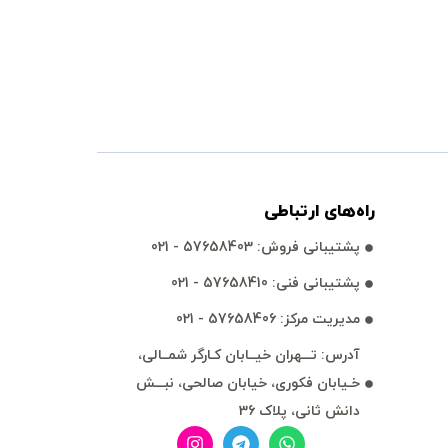
راه‌های ارتباطی
پشتيبانی فروش: 57658403 - 021
پشتيبانی فنی: 57658410 - 021
مديريت مركز: 57658406 - 021
آدرس: تـــهران خيــابان كـارگر شمــالی،
خـيابان فكوری، خيابان صالحی، نبـــش
دانش ثانی، پلاک 36