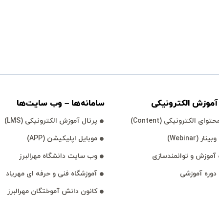
موزش الكترونیكی
سامانه‌ها – وب سايت‌ها
توای الكترونیكی (Content)
پرتال آموزش الكترونیكی (LMS)
نار (Webinar)
موبايل اپليكيشن (APP)
آموزش و توانمند‌‌سازی
وب سايت دانشگاه مهرالبرز
 دوره آموزشی
آموزشگاه فنی و حرفه ای مهرياد
كانون دانش آموختگان مهرالبرز