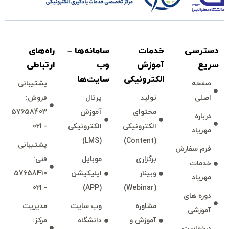
دسترسی
خدمات
سامانه‌ها –
راه‌های
سريع
آموزش
وب
ارتباطی
الكترونیكی
سايت‌ها
صفحه
پشتيبانی
مدل های ارزش گذاری سرمایه
غير حضوری
اصلی
توليد
پرتال
فروش:
محتوای
آموزش
57658403
دکتر حسن تاجیک
درباره
بدون
الكترونیكی
الكترونیكی
- 021
مهرياد
امتیاز
24 ساعت
(LMS)
(Content)
پشتيبانی
0
فرم سفارش
252,000 تومان
رای
برگزاری
موبايل
فنی:
خدمات
وبينار
اپليكيشن
57658410
مهرياد
- 021
(APP)
(Webinar)
دوره های
مشاوره
وب سايت
مديريت
آموزشی
آموزش و
دانشگاه
مركز:
درخواست