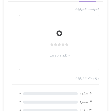
متوسط امتیازات
مدیریت عالی راهبردی کلینیک ها و توسعه کسب و کار – دوره
چهار ماهه
0
38,000,000 تومان
مهندسی مالی
به صورت آنلاین
دکتر اکبر افتخاری
بدون
بدون
امتیاز
0 نقد و بررسی
امتیاز
24 ساعت
0
0
رای
252,000 تومان
رای
جزئیات امتیازات
5 ستاره
0
4 ستاره
0
3 ستاره
0