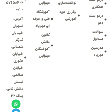
توانمند‌‌سازی
مهرالبرز
57658406
همكاری
- 021
برگزاری دوره
آموزشگاه
درخواست
آموزشی
فنی و حرفه
آدرس:
دمو
ای مهرياد
تـــهران
سوالات
خيــابان
كانون
متداول
كـارگر
دانش
شمــالی،
مدرسين
آموختگان
خـيابان
مهرياد
مهرالبرز
فكوری،
خيابان
صالحی،
نبـــش
دانش ثانی،
پلاک 36