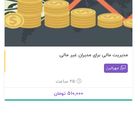
مديريت مالی برای مديران غير مالی
غير حضوری
مهرالبرز
25 ساعت
510,000 تومان