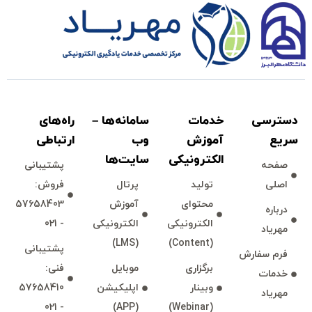
دسترسی
خدمات
سامانه‌ها –
راه‌های
سريع
آموزش
وب
ارتباطی
الكترونیكی
سايت‌ها
صفحه
پشتيبانی
اصلی
توليد
پرتال
فروش:
محتوای
آموزش
57658403
درباره
الكترونیكی
الكترونیكی
- 021
مهرياد
(LMS)
(Content)
پشتيبانی
فرم سفارش
برگزاری
موبايل
فنی:
خدمات
وبينار
اپليكيشن
57658410
مهرياد
- 021
(APP)
(Webinar)