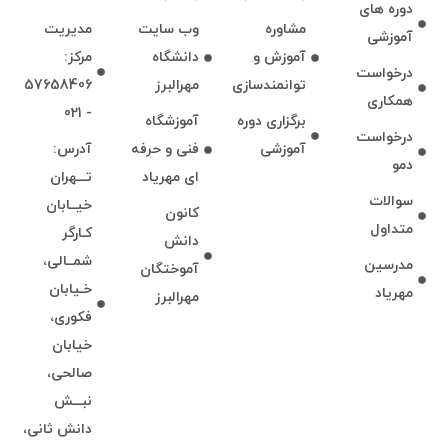
دوره های
مشاوره
وب سايت
مديريت
آموزشی
آموزش و
دانشگاه
مركز:
درخواست
توانمند‌‌سازی
مهرالبرز
57658406
همكاری
- 021
برگزاری دوره
آموزشگاه
درخواست
آموزشی
فنی و حرفه
آدرس:
دمو
ای مهرياد
تـــهران
سوالات
خيــابان
كانون
متداول
كـارگر
دانش
شمــالی،
مدرسين
آموختگان
خـيابان
مهرياد
مهرالبرز
فكوری،
خيابان
صالحی،
نبـــش
دانش ثانی،