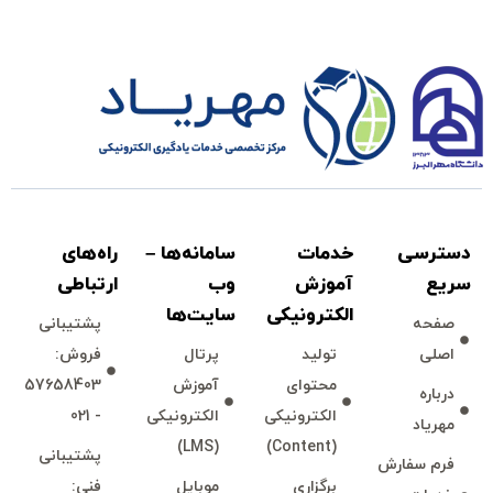
دسترسی
خدمات
سامانه‌ها –
راه‌های
سريع
آموزش
وب
ارتباطی
الكترونیكی
سايت‌ها
صفحه
پشتيبانی
اصلی
توليد
پرتال
فروش:
محتوای
آموزش
57658403
درباره
آموزش ایلاستریتور 2021
الكترونیكی
الكترونیكی
- 021
مهرياد
(LMS)
(Content)
پشتيبانی
فرم سفارش
بدون
برگزاری
موبايل
فنی: