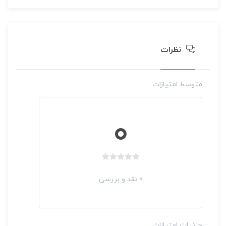
نظرات
متوسط امتیازات
غير حضوری
بسته آموزشی علوم شناختی یک
0
252,000 تومان
شش سيگما (6 sigma)
غير حضوری
دکتر احمد جعفر زاده افشاری
بدون
بدون
امتیاز
0 نقد و بررسی
امتیاز
25 ساعت
0
0
رای
360,000 تومان
رای
جزئیات امتیازات