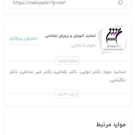
https://mehryad.ir/?p=11113
اساتید آموزش و پرورش شناختی
نمایش پروفایل
علوم شناختی
درباره مدرس
اساتيد دوره: دكتر دوايی، دكتر تلخابی، دكتر مير صادقی، دكتر
دلگشایی
از این مدرس
موارد مرتبط