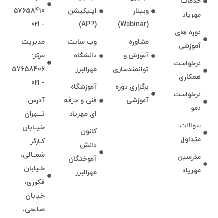
خدمات
امتیاز
15 ساعت
وبينار
اپليكيشن
57658410
مهرياد
0
- 021
(APP)
(Webinar)
564,000 تومان
رای
دوره های
مشاوره
وب سايت
مديريت
آموزشی
آموزش و
دانشگاه
مركز:
درخواست
توانمند‌‌سازی
مهرالبرز
57658406
همكاری
- 021
برگزاری دوره
آموزشگاه
درخواست
آموزشی
فنی و حرفه
آدرس:
دمو
ای مهرياد
تـــهران
سوالات
خيــابان
كانون
متداول
كـارگر
دانش
شمــالی،
مدرسين
آموختگان
خـيابان
مهرياد
مهرالبرز
فكوری،
خيابان
صالحی،