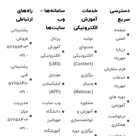
دسترسی
خدمات
سامانه‌ها –
راه‌های
اختلال نافرمانی مقابله جویانه
غير حضوری
سريع
آموزش
وب
ارتباطی
الكترونیكی
سايت‌ها
صفحه
پشتيبانی
بدون
اصلی
توليد
پرتال
فروش:
امتیاز
32 دقیقه
محتوای
آموزش
57658403
درباره
0
الكترونیكی
الكترونیكی
- 021
180,000 تومان
رای
مهرياد
(LMS)
(Content)
پشتيبانی
فرم سفارش
برگزاری
موبايل
فنی:
خدمات
وبينار
اپليكيشن
57658410
مهرياد
- 021
(APP)
(Webinar)
دوره های
مشاوره
وب سايت
مديريت
آموزشی
آموزش و
دانشگاه
مركز:
درخواست
توانمند‌‌سازی
مهرالبرز
57658406
همكاری
- 021
برگزاری دوره
آموزشگاه
درخواست