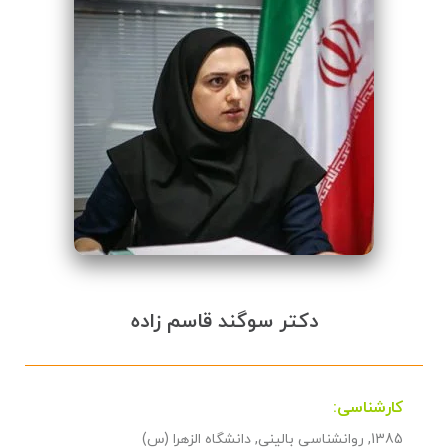
دکتر سوگند قاسم زاده
کارشناسی:
1385, روانشناسی بالینی, دانشگاه الزهرا (س)