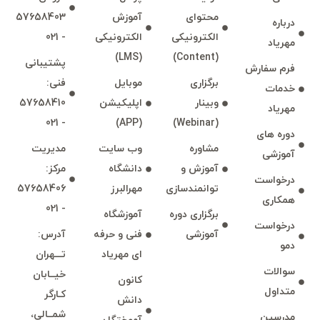
محتوای
آموزش
57658403
درباره
الكترونیكی
الكترونیكی
- 021
مهرياد
(LMS)
(Content)
پشتيبانی
فرم سفارش
برگزاری
موبايل
فنی:
خدمات
وبينار
اپليكيشن
57658410
مهرياد
- 021
(APP)
(Webinar)
دوره های
مشاوره
وب سايت
مديريت
آموزشی
آموزش و
دانشگاه
مركز:
درخواست
توانمند‌‌سازی
مهرالبرز
57658406
همكاری
- 021
برگزاری دوره
آموزشگاه
درخواست
آموزشی
فنی و حرفه
آدرس:
دمو
ای مهرياد
تـــهران
سوالات
خيــابان
كانون
متداول
كـارگر
دانش
شمــالی،
مدرسين