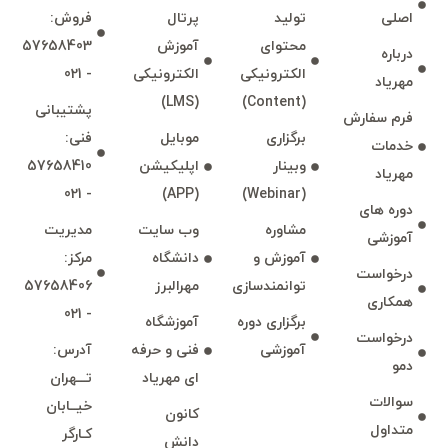
اصلی
توليد
پرتال
فروش:
محتوای
آموزش
57658403
درباره
الكترونیكی
الكترونیكی
- 021
مهرياد
(LMS)
(Content)
پشتيبانی
فرم سفارش
برگزاری
موبايل
فنی:
خدمات
وبينار
اپليكيشن
57658410
مهرياد
- 021
(APP)
(Webinar)
دوره های
مشاوره
وب سايت
مديريت
آموزشی
آموزش و
دانشگاه
مركز:
درخواست
توانمند‌‌سازی
مهرالبرز
57658406
همكاری
- 021
برگزاری دوره
آموزشگاه
درخواست
آموزشی
فنی و حرفه
آدرس:
دمو
ای مهرياد
تـــهران
سوالات
خيــابان
كانون
متداول
كـارگر
دانش