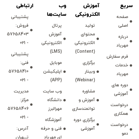
سريع
آموزش
وب
ارتباطی
الكترونیكی
سايت‌ها
صفحه
پشتيبانی
اصلی
توليد
پرتال
فروش:
محتوای
آموزش
57658403
درباره
الكترونیكی
الكترونیكی
- 021
مهرياد
(LMS)
(Content)
پشتيبانی
فرم سفارش
برگزاری
موبايل
فنی:
خدمات
وبينار
اپليكيشن
57658410
مهرياد
- 021
(APP)
(Webinar)
دوره های
مشاوره
وب سايت
مديريت
آموزشی
آموزش و
دانشگاه
مركز:
درخواست
توانمند‌‌سازی
مهرالبرز
57658406
همكاری
- 021
برگزاری دوره
آموزشگاه
درخواست
آموزشی
فنی و حرفه
آدرس:
دمو
ای مهرياد
تـــهران