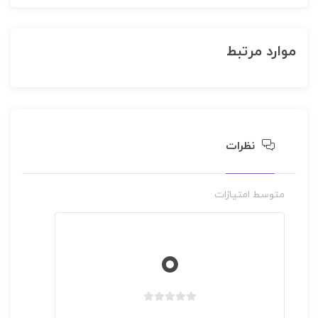
موارد مرتبط
نظرات
متوسط امتیازات
نوع: دوره مجازی
دوره DBA حرفه ای مدیریت کسب و کار اقتصاد و مدیریت
شهری
0
30,000,000 تومان
مديريت مالی برای مديران غير مالی
غير حضوری
مهرالبرز
بدون
بدون