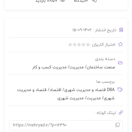
0دیدگاه
8857 بازدید
تاریخ انتشار : 1402-09-15
امتیاز کاربران :
بدون
امتیاز
دسته بندی
0
صنعت ساختمان
/
مدیریت
/
مدیریت کسب و کار
رای
برچسب ها
DBA قتصاد و مدیریت شهری
/
اقتصاد
/
قتصاد و مدیریت
شهری
/
مدیریت
/
مدیریت شهری
لینک کوتاه :
https://mehryad.ir/?p=16490