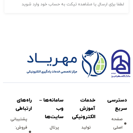
لطفا برای ارسال یا مشاهده تیکت به حساب خود وارد شوید
بدون
امتیاز
24 ساعت
0
252,000 تومان
رای
دسترسی
خدمات
سامانه‌ها –
راه‌های
سريع
آموزش
وب
ارتباطی
الكترونیكی
سايت‌ها
صفحه
پشتيبانی
اخلاق حرفه ای در کسب و کار
اصلی
توليد
پرتال
فروش: