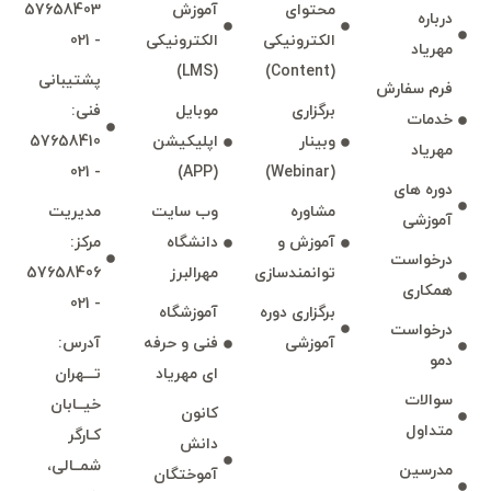
به صورت آنلاین
محتوای
آموزش
57658403
مهرالبرز
درباره
بدون
الكترونیكی
الكترونیكی
- 021
مهرياد
امتیاز
12 ساعت
(LMS)
(Content)
پشتيبانی
0
فرم سفارش
552,000 تومان
رای
برگزاری
موبايل
فنی:
خدمات
وبينار
اپليكيشن
57658410
مهرياد
- 021
(APP)
(Webinar)
دوره های
مشاوره
وب سايت
مديريت
آموزشی
آموزش و
دانشگاه
مركز:
درخواست
توانمند‌‌سازی
مهرالبرز
57658406
همكاری
- 021
برگزاری دوره
آموزشگاه
درخواست
آموزشی
فنی و حرفه
آدرس:
دمو
ای مهرياد
تـــهران
سوالات
خيــابان
كانون
متداول
كـارگر
دانش
شمــالی،
مدرسين
آموختگان