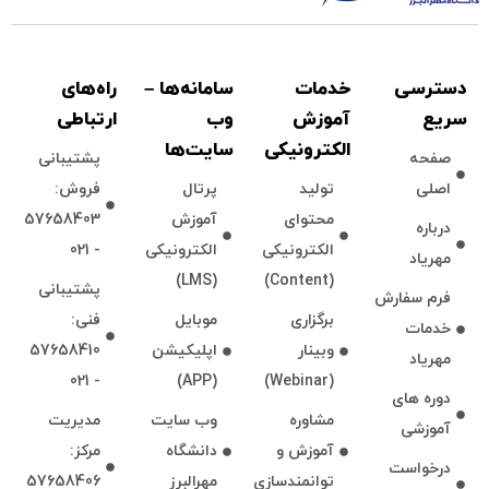
دسترسی
خدمات
سامانه‌ها –
راه‌های
سريع
آموزش
وب
ارتباطی
الكترونیكی
سايت‌ها
صفحه
پشتيبانی
اصلی
توليد
پرتال
فروش:
محتوای
آموزش
57658403
درباره
الكترونیكی
الكترونیكی
- 021
مهرياد
(LMS)
(Content)
پشتيبانی
فرم سفارش
برگزاری
موبايل
فنی:
خدمات
وبينار
اپليكيشن
57658410
مهرياد
- 021
(APP)
(Webinar)
دوره های
مشاوره
وب سايت
مديريت
آموزشی
آموزش و
دانشگاه
مركز:
درخواست
توانمند‌‌سازی
مهرالبرز
57658406