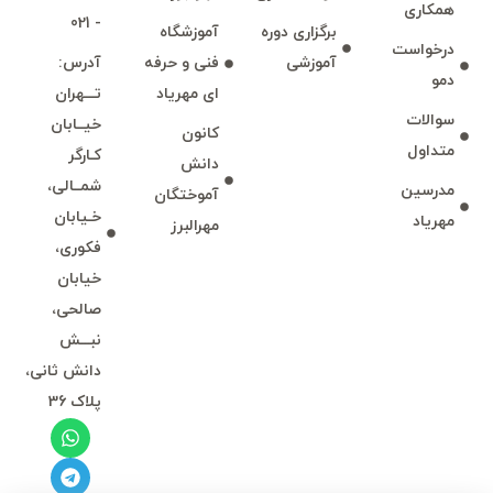
همكاری
- 021
برگزاری دوره
آموزشگاه
درخواست
آموزشی
فنی و حرفه
آدرس:
دمو
ای مهرياد
تـــهران
سوالات
خيــابان
كانون
متداول
كـارگر
دانش
شمــالی،
مدرسين
آموختگان
خـيابان
مهرياد
مهرالبرز
فكوری،
خيابان
صالحی،
نبـــش
دانش ثانی،
پلاک 36