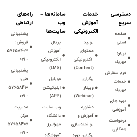
دسترسی
خدمات
سامانه‌ها –
راه‌های
سريع
آموزش
وب
ارتباطی
الكترونیكی
سايت‌ها
صفحه
پشتيبانی
اصلی
توليد
پرتال
فروش:
محتوای
آموزش
57658403
درباره
الكترونیكی
الكترونیكی
- 021
مهرياد
(LMS)
(Content)
پشتيبانی
فرم سفارش
برگزاری
موبايل
فنی:
خدمات
وبينار
اپليكيشن
57658410
مهرياد
- 021
(APP)
(Webinar)
دوره های
مشاوره
وب سايت
مديريت
آموزشی
آموزش و
دانشگاه
مركز:
درخواست
توانمند‌‌سازی
مهرالبرز
57658406
همكاری
- 021
برگزاری دوره
آموزشگاه