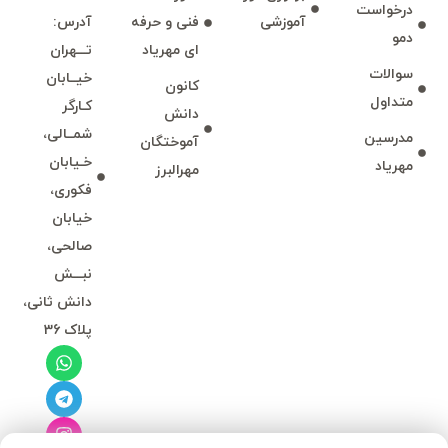
درخواست
آموزشی
فنی و حرفه
آدرس:
دمو
ای مهرياد
تـــهران
سوالات
خيــابان
كانون
متداول
كـارگر
دانش
شمــالی،
مدرسين
آموختگان
خـيابان
مهرياد
مهرالبرز
فكوری،
خيابان
صالحی،
نبـــش
دانش ثانی،
پلاک 36