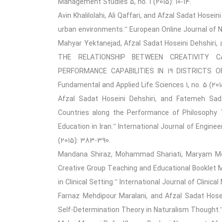
Management Studies 5, no. 1 (2015): 10-14.
Avin Khalilolahi, Ali Qaffari, and Afzal Sadat Hosein
urban environments.” European Online Journal of Nat
Mahyar Yektanejad, Afzal Sadat Hoseini Dehshir
THE RELATIONSHIP BETWEEN CREATIVITY C
PERFORMANCE CAPABILITIES IN 19 DISTRICTS O
Fundamental and Applied Life Sciences 1, no. 5 (2015
Afzal Sadat Hoseini Dehshiri, and Fatemeh Sada
Countries along the Performance of Philosophy 
Education in Iran.” International Journal of Engin
(2015): 383-390.
Mandana Shiraz, Mohammad Shariati, Maryam Moda
Creative Group Teaching and Educational Booklet
in Clinical Setting.” International Journal of Clinical 
Farnaz Mehdipour Maralani, and Afzal Sadat Hosei
Self-Determination Theory in Naturalism Thought.” J