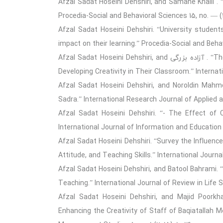
Afzal Sadat Hoseini Dehshiri, and Samane Khalil . 
Procedia-Social and Behavioral Sciences 15, no. — (2
Afzal Sadat Hoseini Dehshiri. “University students
impact on their learning.” Procedia-Social and Behavi
Afzal Sadat Hoseini Dehshiri, and آزاده بزرگی . “The Consideration of Iranian and Australian Teachers Role in
Developing Creativity in Their Classroom.” Internati
Afzal Sadat Hoseini Dehshiri, and Noroldin Mahmou
Sadra.” International Research Journal of Applied a
Afzal Sadat Hoseini Dehshiri. “- The Effect of 
International Journal of Information and Education T
Afzal Sadat Hoseini Dehshiri. “Survey the Influen
Attitude, and Teaching Skills.” International Journal
Afzal Sadat Hoseini Dehshiri, and Batool Bahrami. “
Teaching.” International Journal of Review in Life Sci
Afzal Sadat Hoseini Dehshiri, and Majid Poorkh
Enhancing the Creativity of Staff of Baqiatallah Me