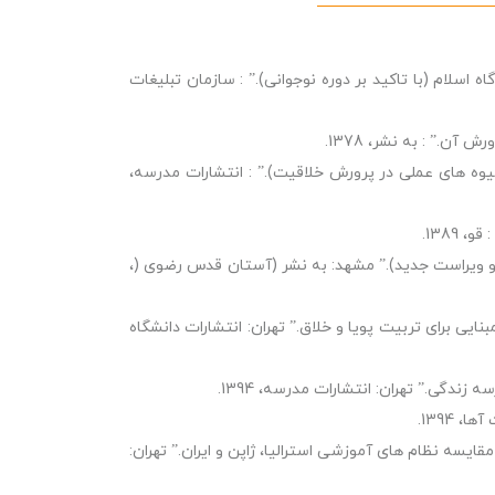
م (ب‍ا ت‍اکید ب‍ر دوره‌ ن‍وج‍وانی).” : سازمان تبلیغات
.” : به نشر، 1378.
ه های عملی در پرورش خلاقیت).” : انتشارات مدرسه،
1389.
 ویراست جدید).” مشهد: به نشر (آستان قدس رضوی (،
ی برای تربیت پویا و خلاق.” تهران: انتشارات دانشگاه
دگی.” تهران: انتشارات مدرسه، 1394.
 1394.
یسه نظام های آموزشی استرالیا، ژاپن و ایران.” تهران: