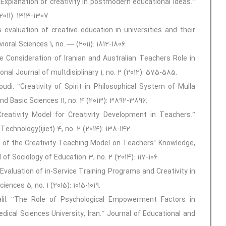
“Explanation of creativity in postmodern educational ideas.”
011): 1313-1307.
 evaluation of creative education in universities and their
oral Sciences 1, no. — (2011): 1812-1806.
onal Journal of multdisiplinary 1, no. 2 (2012): 575-585.
di. “Creativity of Spirit in Philosophical System of Mulla
nd Basic Sciences 11, no. 4 (2013): 3892-3896.
Creativity Model for Creativity Development in Teachers.”
echnology(ijiet) 4, no. 2 (2014): 138-142.
ce of the Creativity Teaching Model on Teachers’ Knowledge,
 of Sociology of Education 3, no. 2 (2014): 117-106.
Evaluation of in-Service Training Programs and Creativity in
ences 5, no. 1 (2015): 1015-1019.
alil. “The Role of Psychological Empowerment Factors in
dical Sciences University, Iran.” Journal of Educational and