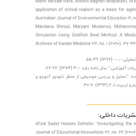
Mehri Mirzaei Rafe, Khosro Bagheri Noeparast, Afz
application of critical realism as a basis for ag
Australian Journal of Environmental Education 4, no.
Mandana Shirazi, Maryam Modarres, Mohammad S
Simulation Using Goldfish Bowl Method: A Medica
Archives of Iranian Medicine 23, no. 1 (2020): 37-43
(1376): 49-55.
” سال نامه رشد -، 3 (1384): 67-87.
ه. “تحلیل و بررسی موسیقی از منظر تئودور آدورنو و
(1393): 7-30.
شریات داخلی:
Afzal Sadat Hoseini Dehshiri. “Investigating the 
Journal of Educational Innovations 22, no. 22 (2007