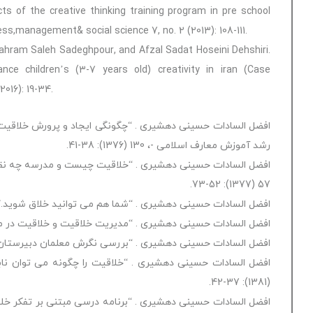
ts of the creative thinking training program in pre school
ness,management& social science 7, no. 2 (2013): 108-111.
Bahram Saleh Sadeghpour, and Afzal Sadat Hoseini Dehshiri.
nce children’s (3-7 years old) creativity in iran (Case
016): 19-34.
افضل السادات حسینی دهشیری . “چگونگی ایجاد و پرورش خلاقیت 
رشد آموزش معارف اسلامی -، 130 (1376): 38-41.
افضل السادات حسینی دهشیری . “خلاقیت چیست و مدرسه چه نقشی
57 (1377): 52-73.
افضل السادات حسینی دهشیری . “شما هم می توانید خلاق شوید.” دانشمند 1، 11 (77
افضل السادات حسینی دهشیری . “مدیریت خلاقیت و خلاقیت در مدیریت.” فصلنام
افضل السادات حسینی دهشیری . “بررسی نگرش معلمان دبیرستان به خلاقیت.” ف
(1381): 37-42.
افضل السادات حسینی دهشیری . “برنامه درسی مبتنی بر تفکر خلاق