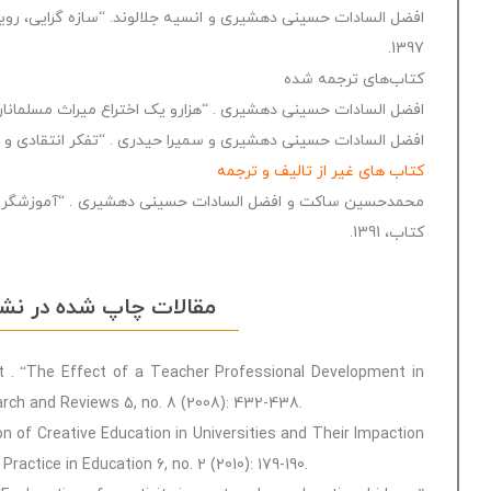
افضل السادات حسینی دهشیری و انسیه جلالوند. “سازه گرایی، رویک
1397.
کتاب‌های ترجمه شده
افضل السادات حسینی دهشیری . “هزارو یک اختراع میراث مسلمانان در جه
افضل السادات حسینی دهشیری و سمیرا حیدری . “تفکر انتقادی و خلاقیت
کتاب های غیر از تالیف و ترجمه
محمدحسین ساکت و افضل السادات حسینی دهشیری . “آموزشگر شایست
کتاب، 1391.
مقالات چاپ شده در نشر
t . “The Effect of a Teacher Professional Development in
earch and Reviews 5, no. 8 (2008): 432-438.
on of Creative Education in Universities and Their Impaction
ractice in Education 6, no. 2 (2010): 179-190.