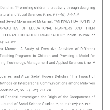
i Dehshiri. “Promoting children’s creativity through designing
ural and Social Sciences 3, no. 3 (2015): 801-814.
i, and Seyed Mohammad Mirkamali. “AN INVESTIGATION INTO
APABILITIES OF EDUCATIONAL PLANNERS AND THEIR
F TEHRAN EDUCATION ORGANIZATION.” Indian Journal of
): 165-176.
t Musavi. “A Study of Executive Activities of Different
Teaching Programs to Children and Providing a Model for
eering Technology, Management and Applied Sciences 1, no. 3
rres, and Afzal Sadat Hoseini Dehshiri. “The Impact of
 Methods on Interpersonal Communications among Midwives
Medicine 07, no. 10 (2016): 698-711.
ni Dehshiri. “Investigate the Origin of the Components of
ournal of Social Science Studies 3, no. 2 (2016): 198-204.