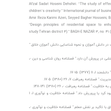
Afzal Sadat Hoseini Dehshiri. “The study of effec
children’s creativity.” International journal of busi
Amir Reza Karimi Azeri, Seyyed Bagher Hosseini, 
“Design principles of residential space to enha
study:Tehran district 4).” BAGH-E NAZAR 3, no. 41 (2
در دانش آموزان و نحوه شناسایی دانش آموزان خلاق.”
 در پرورش آن دارد.” فصلنامه روان شناسی و دین -،
13): 15-17.
ه رهیافت 7، 26 (1380): 5-17.
صلنامه رهیافت -، 26 (1380): 141-148.
افضل السادات حسینی دهشیری . “خلاقیت را چگونه می توان نابود کرد یا پروررش داد.” فصلنامه خلاقیت و نوآوری 1، 1
 با تاکید بر نقش معلم.” فصلنامه خلاقیت و نوآوری -،